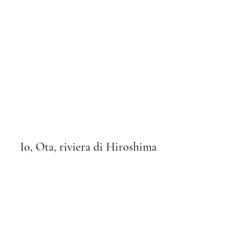
Nino Campisi - Spazio Arte
Io, Ota, riviera di Hiroshima
Teatro del Navile